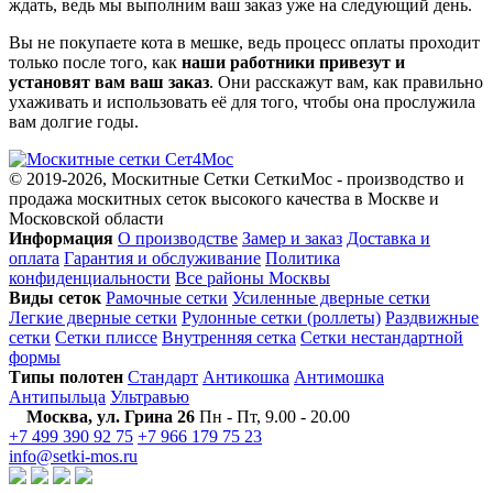
ждать, ведь мы выполним ваш заказ уже на следующий день.
Вы не покупаете кота в мешке, ведь процесс оплаты проходит
только после того, как
наши работники привезут и
установят вам ваш заказ
. Они расскажут вам, как правильно
ухаживать и использовать её для того, чтобы она прослужила
вам долгие годы.
© 2019-2026, Москитные Сетки СеткиМос - производство и
продажа москитных сеток высокого качества
в Москве и
Московской области
Информация
О производстве
Замер и заказ
Доставка и
оплата
Гарантия и обслуживание
Политика
конфиденциальности
Все районы Москвы
Виды сеток
Рамочные сетки
Усиленные дверные сетки
Легкие дверные сетки
Рулонные сетки (роллеты)
Раздвижные
сетки
Сетки плиссе
Внутренняя сетка
Сетки нестандартной
формы
Типы полотен
Стандарт
Антикошка
Антимошка
Антипыльца
Ультравью
Москва, ул. Грина 26
Пн - Пт, 9.00 - 20.00
+7 499 390 92 75
+7 966 179 75 23
info@setki-mos.ru